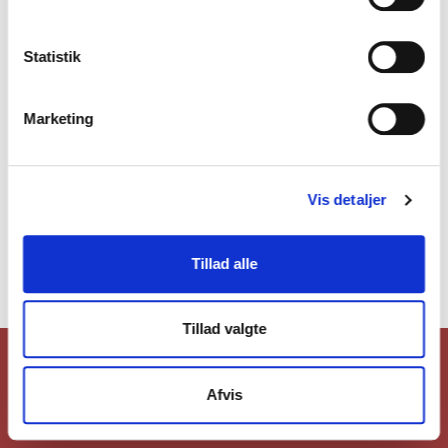
Statistik
Motionscenter
Marketing
Aktiviteter i motionscenteret finder du under knappen -
Vis detaljer
Fitness - på oversigtlinien
Tillad alle
Tillad valgte
Afvis